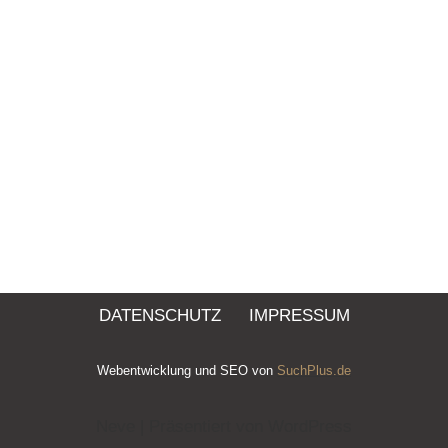
DATENSCHUTZ
IMPRESSUM
Webentwicklung und SEO von
SuchPlus.de
Neve
| Präsentiert von
WordPress